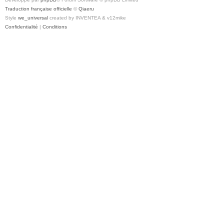
Traduction française officielle
©
Qiaeru
Style
we_universal
created by INVENTEA & v12mike
Confidentialité
|
Conditions