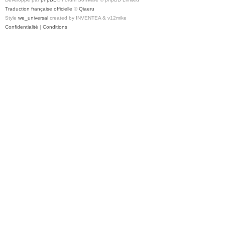
Traduction française officielle
©
Qiaeru
Style
we_universal
created by INVENTEA & v12mike
Confidentialité
|
Conditions