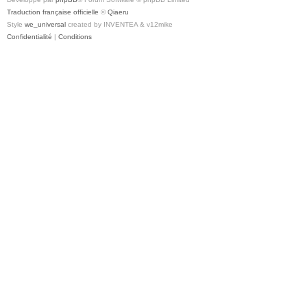
Traduction française officielle
©
Qiaeru
Style
we_universal
created by INVENTEA & v12mike
Confidentialité
|
Conditions