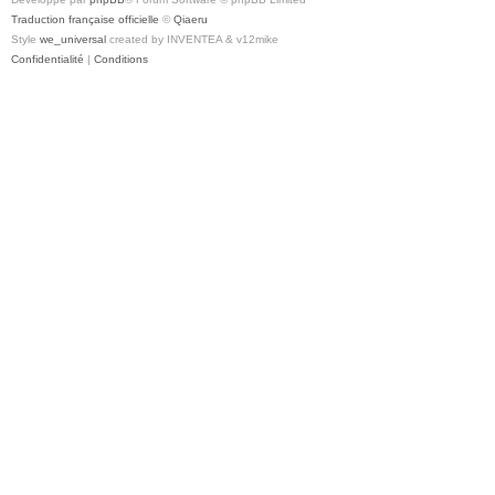
Traduction française officielle
©
Qiaeru
Style
we_universal
created by INVENTEA & v12mike
Confidentialité
|
Conditions