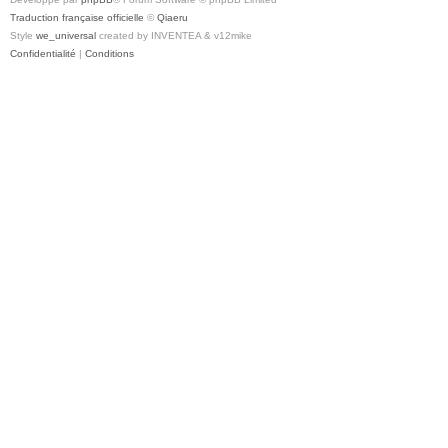
Traduction française officielle
©
Qiaeru
Style
we_universal
created by INVENTEA & v12mike
Confidentialité
|
Conditions