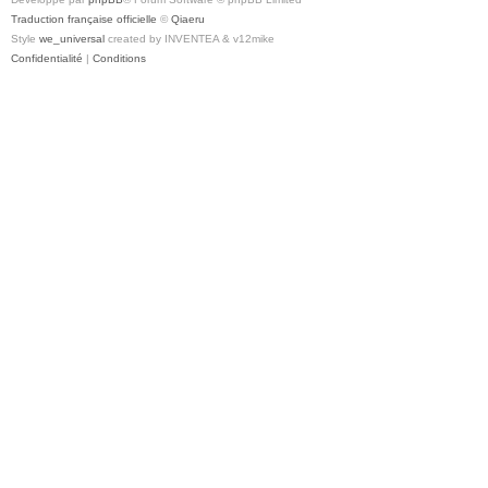
Traduction française officielle
©
Qiaeru
Style
we_universal
created by INVENTEA & v12mike
Confidentialité
|
Conditions