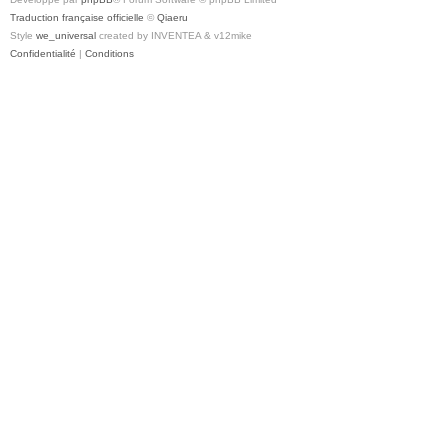
Traduction française officielle
©
Qiaeru
Style
we_universal
created by INVENTEA & v12mike
Confidentialité
|
Conditions