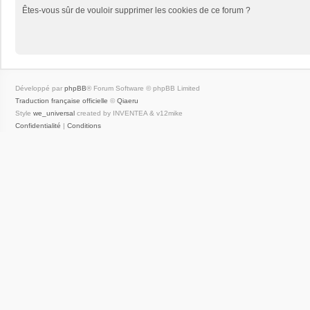
Êtes-vous sûr de vouloir supprimer les cookies de ce forum ?
Développé par
phpBB
® Forum Software © phpBB Limited
Traduction française officielle
©
Qiaeru
Style
we_universal
created by INVENTEA & v12mike
Confidentialité
|
Conditions