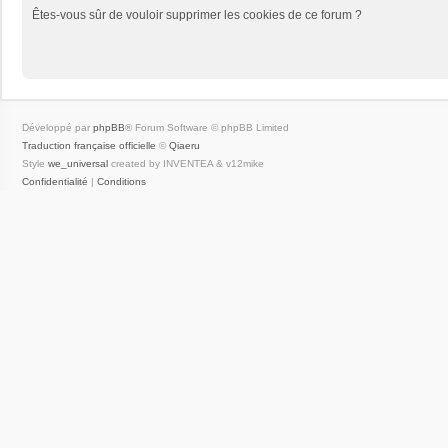
Êtes-vous sûr de vouloir supprimer les cookies de ce forum ?
Développé par
phpBB
® Forum Software © phpBB Limited
Traduction française officielle
©
Qiaeru
Style
we_universal
created by INVENTEA & v12mike
Confidentialité
|
Conditions