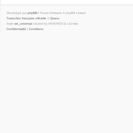
Développé par
phpBB
® Forum Software © phpBB Limited
Traduction française officielle
©
Qiaeru
Style
we_universal
created by INVENTEA & v12mike
Confidentialité
|
Conditions