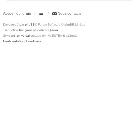
Accueil du forum
Nous contacter
Développé par
phpBB
® Forum Software © phpBB Limited
Traduction française officielle
©
Qiaeru
Style
we_universal
created by INVENTEA & v12mike
Confidentialité
|
Conditions