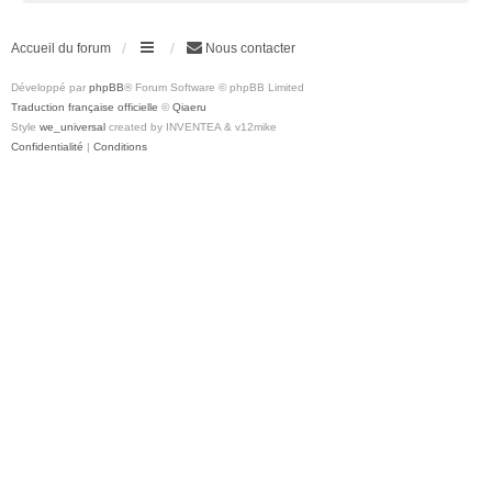
Accueil du forum
Nous contacter
Développé par
phpBB
® Forum Software © phpBB Limited
Traduction française officielle
©
Qiaeru
Style
we_universal
created by INVENTEA & v12mike
Confidentialité
|
Conditions