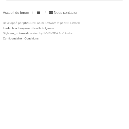
Accueil du forum
Nous contacter
Développé par
phpBB
® Forum Software © phpBB Limited
Traduction française officielle
©
Qiaeru
Style
we_universal
created by INVENTEA & v12mike
Confidentialité
|
Conditions