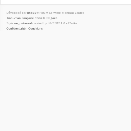
Développé par
phpBB
® Forum Software © phpBB Limited
Traduction française officielle
©
Qiaeru
Style
we_universal
created by INVENTEA & v12mike
Confidentialité
|
Conditions