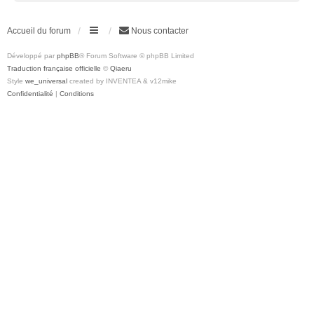
Accueil du forum
Nous contacter
Développé par
phpBB
® Forum Software © phpBB Limited
Traduction française officielle
©
Qiaeru
Style
we_universal
created by INVENTEA & v12mike
Confidentialité
|
Conditions