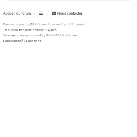
Accueil du forum
Nous contacter
Développé par
phpBB
® Forum Software © phpBB Limited
Traduction française officielle
©
Qiaeru
Style
we_universal
created by INVENTEA & v12mike
Confidentialité
|
Conditions