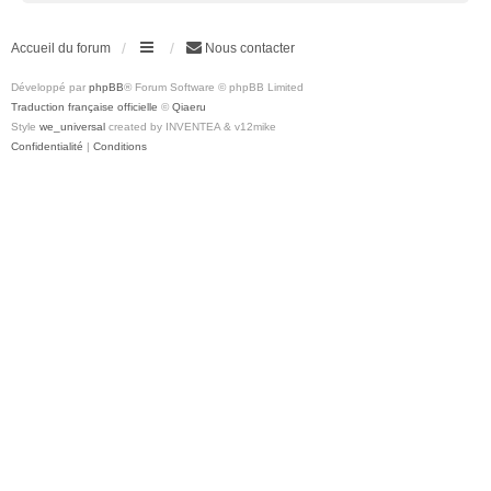
Accueil du forum
Nous contacter
Développé par
phpBB
® Forum Software © phpBB Limited
Traduction française officielle
©
Qiaeru
Style
we_universal
created by INVENTEA & v12mike
Confidentialité
|
Conditions