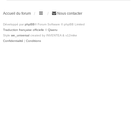
Accueil du forum
Nous contacter
Développé par
phpBB
® Forum Software © phpBB Limited
Traduction française officielle
©
Qiaeru
Style
we_universal
created by INVENTEA & v12mike
Confidentialité
|
Conditions