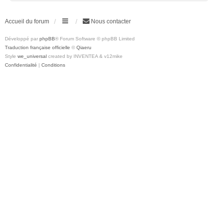
Accueil du forum
Nous contacter
Développé par
phpBB
® Forum Software © phpBB Limited
Traduction française officielle
©
Qiaeru
Style
we_universal
created by INVENTEA & v12mike
Confidentialité
|
Conditions