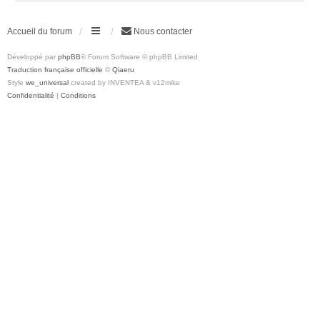
Accueil du forum
Nous contacter
Développé par
phpBB
® Forum Software © phpBB Limited
Traduction française officielle
©
Qiaeru
Style
we_universal
created by INVENTEA & v12mike
Confidentialité
|
Conditions