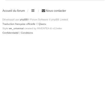
Accueil du forum
Nous contacter
Développé par
phpBB
® Forum Software © phpBB Limited
Traduction française officielle
©
Qiaeru
Style
we_universal
created by INVENTEA & v12mike
Confidentialité
|
Conditions