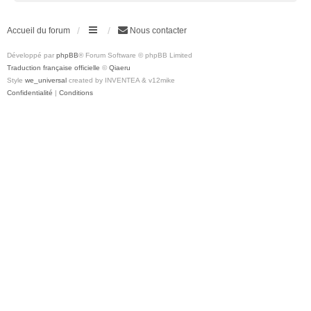
Accueil du forum
Nous contacter
Développé par
phpBB
® Forum Software © phpBB Limited
Traduction française officielle
©
Qiaeru
Style
we_universal
created by INVENTEA & v12mike
Confidentialité
|
Conditions