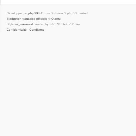
Développé par
phpBB
® Forum Software © phpBB Limited
Traduction française officielle
©
Qiaeru
Style
we_universal
created by INVENTEA & v12mike
Confidentialité
|
Conditions