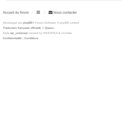
Accueil du forum
Nous contacter
Développé par
phpBB
® Forum Software © phpBB Limited
Traduction française officielle
©
Qiaeru
Style
we_universal
created by INVENTEA & v12mike
Confidentialité
|
Conditions