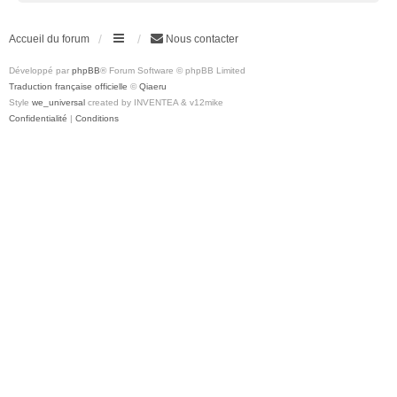
Accueil du forum
Nous contacter
Développé par
phpBB
® Forum Software © phpBB Limited
Traduction française officielle
©
Qiaeru
Style
we_universal
created by INVENTEA & v12mike
Confidentialité
|
Conditions