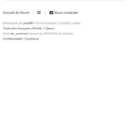
Accueil du forum
Nous contacter
Développé par
phpBB
® Forum Software © phpBB Limited
Traduction française officielle
©
Qiaeru
Style
we_universal
created by INVENTEA & v12mike
Confidentialité
|
Conditions