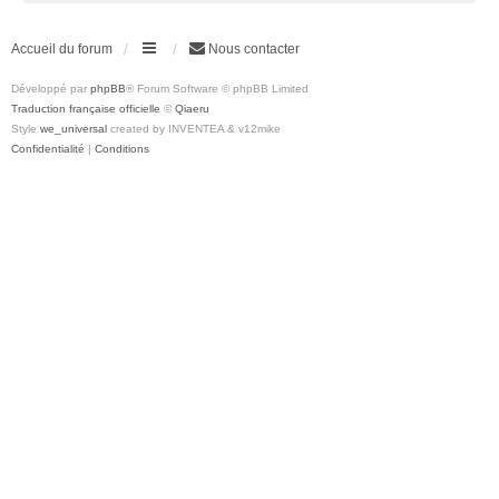
Accueil du forum
Nous contacter
Développé par
phpBB
® Forum Software © phpBB Limited
Traduction française officielle
©
Qiaeru
Style
we_universal
created by INVENTEA & v12mike
Confidentialité
|
Conditions