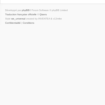
Développé par
phpBB
® Forum Software © phpBB Limited
Traduction française officielle
©
Qiaeru
Style
we_universal
created by INVENTEA & v12mike
Confidentialité
|
Conditions