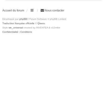
Accueil du forum
Nous contacter
Développé par
phpBB
® Forum Software © phpBB Limited
Traduction française officielle
©
Qiaeru
Style
we_universal
created by INVENTEA & v12mike
Confidentialité
|
Conditions