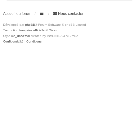
Accueil du forum
Nous contacter
Développé par
phpBB
® Forum Software © phpBB Limited
Traduction française officielle
©
Qiaeru
Style
we_universal
created by INVENTEA & v12mike
Confidentialité
|
Conditions