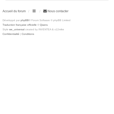
Accueil du forum
Nous contacter
Développé par
phpBB
® Forum Software © phpBB Limited
Traduction française officielle
©
Qiaeru
Style
we_universal
created by INVENTEA & v12mike
Confidentialité
|
Conditions