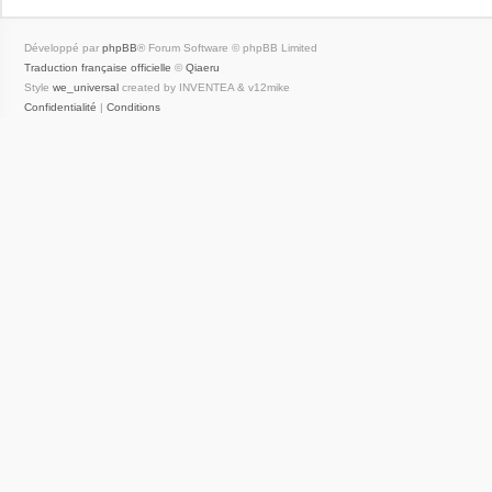
Développé par
phpBB
® Forum Software © phpBB Limited
Traduction française officielle
©
Qiaeru
Style
we_universal
created by INVENTEA & v12mike
Confidentialité
|
Conditions