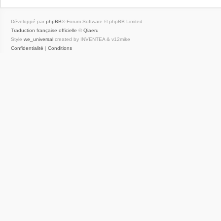
Développé par
phpBB
® Forum Software © phpBB Limited
Traduction française officielle
©
Qiaeru
Style
we_universal
created by INVENTEA & v12mike
Confidentialité
|
Conditions