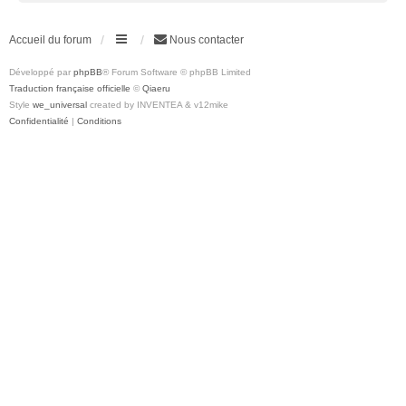
Accueil du forum
Nous contacter
Développé par
phpBB
® Forum Software © phpBB Limited
Traduction française officielle
©
Qiaeru
Style
we_universal
created by INVENTEA & v12mike
Confidentialité
|
Conditions