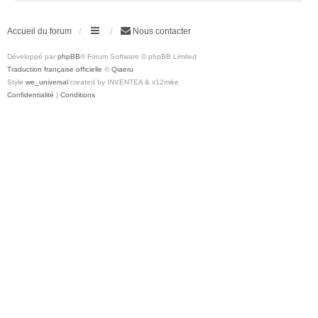
Accueil du forum
Nous contacter
Développé par
phpBB
® Forum Software © phpBB Limited
Traduction française officielle
©
Qiaeru
Style
we_universal
created by INVENTEA & v12mike
Confidentialité
|
Conditions