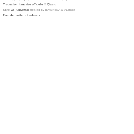
Traduction française officielle
©
Qiaeru
Style
we_universal
created by INVENTEA & v12mike
Confidentialité
|
Conditions