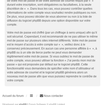
de votre mot de passe et de votre adresse de courriel requis par « »
durant votre inscription, sont obligatoires ou facultatives, à la seule
discrétion de « ». Dans tous les cas, vous pouvez contrôler quelles
informations de votre compte vous souhaitez rendre publiques ou non.
De plus, vous pouvez décider de vous abonner ou non à la liste de
diffusion du logiciel phpBB depuis une option disponible sur votre
compte.
Votre mot de passe est chiffré (par un chiffrage à sens unique) afin qu’il
soit sécurisé. Cependant, il est recommandé de ne pas utiliser le même
mot de passe sur plusieurs sites internet différents. Votre mot de passe
est le moyen d’accès à votre compte sur « », veillez donc à le
conservez précieusement. En aucun cas une personne affiliée à « », à
phpBB ou à un site de tierce partie ne peut vous demander
légitimement votre mot de passe. Si vous oubliez le mot de passe de
votre compte, vous pouvez utiliser la fonction « J’ai perdu mon mot de
passe » qui est proposée par défaut sur le logiciel phpBB. Cette
fonctionnalité vous demandera de spécifier votre nom d’utilisateur et
votre adresse de courriel et le logiciel phpBB générera alors un
nouveau mot de passe afin que vous puissiez reprendre le contrôle de
votre compte.
Accueil du forum
Nous contacter
Développé par
phpBB
® Forum Software © phpBB Limited