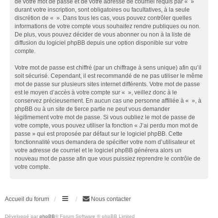
de votre mot de passe et de votre adresse de courriel requis par « »
durant votre inscription, sont obligatoires ou facultatives, à la seule
discrétion de « ». Dans tous les cas, vous pouvez contrôler quelles
informations de votre compte vous souhaitez rendre publiques ou non.
De plus, vous pouvez décider de vous abonner ou non à la liste de
diffusion du logiciel phpBB depuis une option disponible sur votre
compte.
Votre mot de passe est chiffré (par un chiffrage à sens unique) afin qu’il
soit sécurisé. Cependant, il est recommandé de ne pas utiliser le même
mot de passe sur plusieurs sites internet différents. Votre mot de passe
est le moyen d’accès à votre compte sur « », veillez donc à le
conservez précieusement. En aucun cas une personne affiliée à « », à
phpBB ou à un site de tierce partie ne peut vous demander
légitimement votre mot de passe. Si vous oubliez le mot de passe de
votre compte, vous pouvez utiliser la fonction « J’ai perdu mon mot de
passe » qui est proposée par défaut sur le logiciel phpBB. Cette
fonctionnalité vous demandera de spécifier votre nom d’utilisateur et
votre adresse de courriel et le logiciel phpBB générera alors un
nouveau mot de passe afin que vous puissiez reprendre le contrôle de
votre compte.
Accueil du forum
Nous contacter
Développé par
phpBB
® Forum Software © phpBB Limited