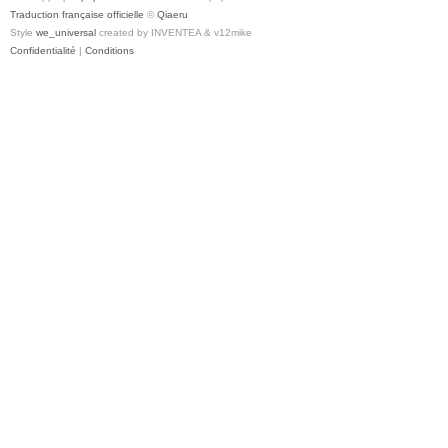
Traduction française officielle
©
Qiaeru
Style
we_universal
created by INVENTEA & v12mike
Confidentialité
|
Conditions