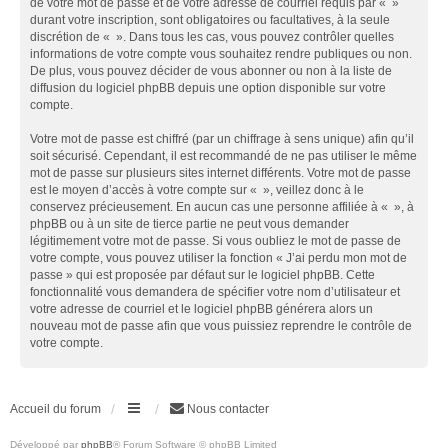
de votre mot de passe et de votre adresse de courriel requis par « »
durant votre inscription, sont obligatoires ou facultatives, à la seule
discrétion de « ». Dans tous les cas, vous pouvez contrôler quelles
informations de votre compte vous souhaitez rendre publiques ou non.
De plus, vous pouvez décider de vous abonner ou non à la liste de
diffusion du logiciel phpBB depuis une option disponible sur votre
compte.
Votre mot de passe est chiffré (par un chiffrage à sens unique) afin qu’il
soit sécurisé. Cependant, il est recommandé de ne pas utiliser le même
mot de passe sur plusieurs sites internet différents. Votre mot de passe
est le moyen d’accès à votre compte sur « », veillez donc à le
conservez précieusement. En aucun cas une personne affiliée à « », à
phpBB ou à un site de tierce partie ne peut vous demander
légitimement votre mot de passe. Si vous oubliez le mot de passe de
votre compte, vous pouvez utiliser la fonction « J’ai perdu mon mot de
passe » qui est proposée par défaut sur le logiciel phpBB. Cette
fonctionnalité vous demandera de spécifier votre nom d’utilisateur et
votre adresse de courriel et le logiciel phpBB générera alors un
nouveau mot de passe afin que vous puissiez reprendre le contrôle de
votre compte.
Accueil du forum
Nous contacter
Développé par
phpBB
® Forum Software © phpBB Limited