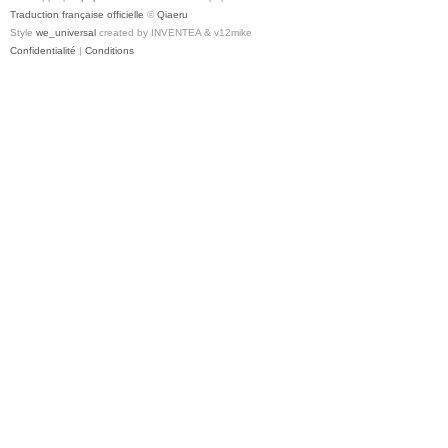
Traduction française officielle
©
Qiaeru
Style
we_universal
created by INVENTEA & v12mike
Confidentialité
|
Conditions