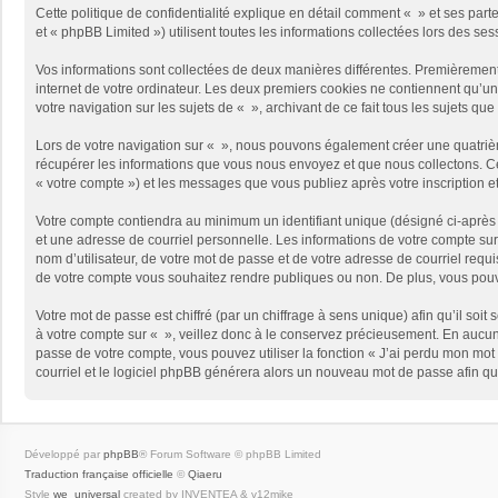
Cette politique de confidentialité explique en détail comment « » et ses part
et « phpBB Limited ») utilisent toutes les informations collectées lors des ses
Vos informations sont collectées de deux manières différentes. Premièrement,
internet de votre ordinateur. Les deux premiers cookies ne contiennent qu’un 
votre navigation sur les sujets de « », archivant de ce fait tous les sujets qu
Lors de votre navigation sur « », nous pouvons également créer une quatriè
récupérer les informations que vous nous envoyez et que nous collectons. Cec
« votre compte ») et les messages que vous publiez après votre inscription e
Votre compte contiendra au minimum un identifiant unique (désigné ci-après 
et une adresse de courriel personnelle. Les informations de votre compte sur
nom d’utilisateur, de votre mot de passe et de votre adresse de courriel requi
de votre compte vous souhaitez rendre publiques ou non. De plus, vous pouve
Votre mot de passe est chiffré (par un chiffrage à sens unique) afin qu’il so
à votre compte sur « », veillez donc à le conservez précieusement. En aucun
passe de votre compte, vous pouvez utiliser la fonction « J’ai perdu mon mot 
courriel et le logiciel phpBB générera alors un nouveau mot de passe afin qu
Développé par
phpBB
® Forum Software © phpBB Limited
Traduction française officielle
©
Qiaeru
Style
we_universal
created by INVENTEA & v12mike