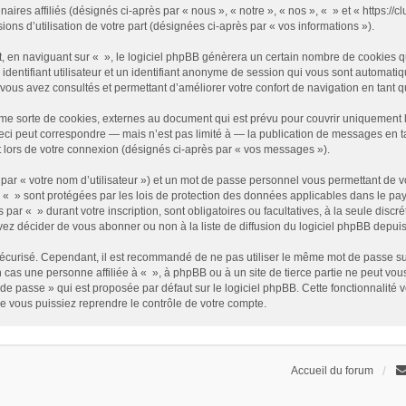
enaires affiliés (désignés ci-après par « nous », « notre », « nos », « » et « https
sions d’utilisation de votre part (désignées ci-après par « vos informations »).
 en naviguant sur « », le logiciel phpBB génèrera un certain nombre de cookies qui
identifiant utilisateur et un identifiant anonyme de session qui vous sont automati
e vous avez consultés et permettant d’améliorer votre confort de navigation en tant qu
me sorte de cookies, externes au document qui est prévu pour couvrir uniquement 
i peut correspondre — mais n’est pas limité à — la publication de messages en tan
t lors de votre connexion (désignés ci-après par « vos messages »).
par « votre nom d’utilisateur ») et un mot de passe personnel vous permettant de v
 « » sont protégées par les lois de protection des données applicables dans le pay
s par « » durant votre inscription, sont obligatoires ou facultatives, à la seule disc
z décider de vous abonner ou non à la liste de diffusion du logiciel phpBB depuis
it sécurisé. Cependant, il est recommandé de ne pas utiliser le même mot de passe su
 cas une personne affiliée à « », à phpBB ou à un site de tierce partie ne peut vo
de passe » qui est proposée par défaut sur le logiciel phpBB. Cette fonctionnalité 
e vous puissiez reprendre le contrôle de votre compte.
Accueil du forum