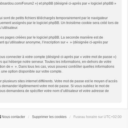
://clubsardou.com/Forum2 ») et phpBB (désigné ci-après par « logiciel phpBB »
 sont de petits fichiers téléchargés temporairement par le navigateur
quement assignés par le logiciel phpBB. Un troisième cookie sera créé lors de
’utilisateur.
les pages créées par le logiciel phpBB. La seconde manière est de
t qu’utilisateur anonyme, l’inscription sur « » (désignée ci-après par
ous connecter à votre compte (désigné ci-après par « votre mot de passe »)
s qui héberge notre serveur. Toutes les informations, en-dehors de votre
rétion de « ». Dans tous les cas, vous pouvez contrôler quelles informations
 une option disponible sur votre compte.
r plusieurs sites internet différents. Votre mot de passe est le moyen d’accès
us demander légitimement votre mot de passe. Si vous oubliez le mot de
vous demandera de spécifier votre nom d’utilisateur et votre adresse de
Nous contacter
Supprimer les cookies
Fuseau horaire sur
UTC+02:00