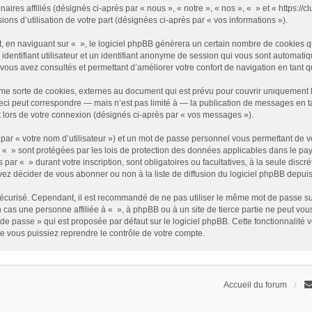
enaires affiliés (désignés ci-après par « nous », « notre », « nos », « » et « https
sions d’utilisation de votre part (désignées ci-après par « vos informations »).
 en naviguant sur « », le logiciel phpBB génèrera un certain nombre de cookies qui
identifiant utilisateur et un identifiant anonyme de session qui vous sont automati
e vous avez consultés et permettant d’améliorer votre confort de navigation en tant qu
me sorte de cookies, externes au document qui est prévu pour couvrir uniquement 
i peut correspondre — mais n’est pas limité à — la publication de messages en tan
t lors de votre connexion (désignés ci-après par « vos messages »).
par « votre nom d’utilisateur ») et un mot de passe personnel vous permettant de v
 « » sont protégées par les lois de protection des données applicables dans le pay
s par « » durant votre inscription, sont obligatoires ou facultatives, à la seule disc
z décider de vous abonner ou non à la liste de diffusion du logiciel phpBB depuis
it sécurisé. Cependant, il est recommandé de ne pas utiliser le même mot de passe su
 cas une personne affiliée à « », à phpBB ou à un site de tierce partie ne peut vo
de passe » qui est proposée par défaut sur le logiciel phpBB. Cette fonctionnalité 
e vous puissiez reprendre le contrôle de votre compte.
Accueil du forum