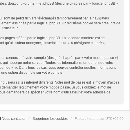
://clubsardou.com/Forum2 ») et phpBB (désigné ci-après par « logiciel phpBB »
 sont de petits fichiers téléchargés temporairement par le navigateur
quement assignés par le logiciel phpBB. Un troisième cookie sera créé lors de
’utilisateur.
les pages créées par le logiciel phpBB. La seconde manière est de
t qu’utilisateur anonyme, l’inscription sur « » (désignée ci-après par
ous connecter à votre compte (désigné ci-après par « votre mot de passe »)
s qui héberge notre serveur. Toutes les informations, en-dehors de votre
rétion de « ». Dans tous les cas, vous pouvez contrôler quelles informations
 une option disponible sur votre compte.
r plusieurs sites internet différents. Votre mot de passe est le moyen d’accès
us demander légitimement votre mot de passe. Si vous oubliez le mot de
vous demandera de spécifier votre nom d’utilisateur et votre adresse de
Nous contacter
Supprimer les cookies
Fuseau horaire sur
UTC+02:00