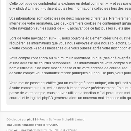
Cette politique de confidentialité explique en détail comment « » et ses part
et « phpBB Limited ») utilisent toutes les informations collectées lors des ses
Vos informations sont collectées de deux manières différentes. Premièrement,
internet de votre ordinateur. Les deux premiers cookies ne contiennent qu’un 
votre navigation sur les sujets de « », archivant de ce fait tous les sujets qu
Lors de votre navigation sur « », nous pouvons également créer une quatriè
récupérer les informations que vous nous envoyez et que nous collectons. Cec
« votre compte ») et les messages que vous publiez après votre inscription e
Votre compte contiendra au minimum un identifiant unique (désigné ci-après 
et une adresse de courriel personnelle. Les informations de votre compte sur
nom d’utilisateur, de votre mot de passe et de votre adresse de courriel requi
de votre compte vous souhaitez rendre publiques ou non. De plus, vous pouve
Votre mot de passe est chiffré (par un chiffrage à sens unique) afin qu’il so
à votre compte sur « », veillez donc à le conservez précieusement. En aucun
passe de votre compte, vous pouvez utiliser la fonction « J’ai perdu mon mot 
courriel et le logiciel phpBB générera alors un nouveau mot de passe afin qu
Développé par
phpBB
® Forum Software © phpBB Limited
Traduction française officielle
©
Qiaeru
Style
we_universal
created by INVENTEA & v12mike