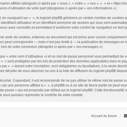
enaires affiliés (désignés ci-après par « nous », « notre », « nos », « » et « https
sions d’utilisation de votre part (désignées ci-après par « vos informations »).
 en naviguant sur « », le logiciel phpBB génèrera un certain nombre de cookies qui
identifiant utilisateur et un identifiant anonyme de session qui vous sont automati
e vous avez consultés et permettant d’améliorer votre confort de navigation en tant qu
me sorte de cookies, externes au document qui est prévu pour couvrir uniquement 
i peut correspondre — mais n’est pas limité à — la publication de messages en tan
t lors de votre connexion (désignés ci-après par « vos messages »).
par « votre nom d’utilisateur ») et un mot de passe personnel vous permettant de v
 « » sont protégées par les lois de protection des données applicables dans le pay
s par « » durant votre inscription, sont obligatoires ou facultatives, à la seule disc
z décider de vous abonner ou non à la liste de diffusion du logiciel phpBB depuis
it sécurisé. Cependant, il est recommandé de ne pas utiliser le même mot de passe su
 cas une personne affiliée à « », à phpBB ou à un site de tierce partie ne peut vo
de passe » qui est proposée par défaut sur le logiciel phpBB. Cette fonctionnalité 
e vous puissiez reprendre le contrôle de votre compte.
Accueil du forum