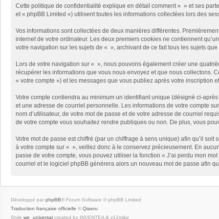
Cette politique de confidentialité explique en détail comment « » et ses part
et « phpBB Limited ») utilisent toutes les informations collectées lors des ses
Vos informations sont collectées de deux manières différentes. Premièrement,
internet de votre ordinateur. Les deux premiers cookies ne contiennent qu’un 
votre navigation sur les sujets de « », archivant de ce fait tous les sujets qu
Lors de votre navigation sur « », nous pouvons également créer une quatriè
récupérer les informations que vous nous envoyez et que nous collectons. Cec
« votre compte ») et les messages que vous publiez après votre inscription e
Votre compte contiendra au minimum un identifiant unique (désigné ci-après 
et une adresse de courriel personnelle. Les informations de votre compte sur
nom d’utilisateur, de votre mot de passe et de votre adresse de courriel requi
de votre compte vous souhaitez rendre publiques ou non. De plus, vous pouve
Votre mot de passe est chiffré (par un chiffrage à sens unique) afin qu’il so
à votre compte sur « », veillez donc à le conservez précieusement. En aucun
passe de votre compte, vous pouvez utiliser la fonction « J’ai perdu mon mot 
courriel et le logiciel phpBB générera alors un nouveau mot de passe afin qu
Développé par
phpBB
® Forum Software © phpBB Limited
Traduction française officielle
©
Qiaeru
Style
we_universal
created by INVENTEA & v12mike