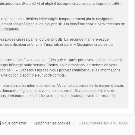
://clubsardou.com/Forum2 ») et phpBB (désigné ci-après par « logiciel phpBB »
 sont de petits fichiers téléchargés temporairement par le navigateur
quement assignés par le logiciel phpBB. Un troisième cookie sera créé lors de
’utilisateur.
les pages créées par le logiciel phpBB. La seconde manière est de
t qu’utilisateur anonyme, l’inscription sur « » (désignée ci-après par
ous connecter à votre compte (désigné ci-après par « votre mot de passe »)
s qui héberge notre serveur. Toutes les informations, en-dehors de votre
rétion de « ». Dans tous les cas, vous pouvez contrôler quelles informations
 une option disponible sur votre compte.
r plusieurs sites internet différents. Votre mot de passe est le moyen d’accès
us demander légitimement votre mot de passe. Si vous oubliez le mot de
vous demandera de spécifier votre nom d’utilisateur et votre adresse de
Nous contacter
Supprimer les cookies
Fuseau horaire sur
UTC+02:00