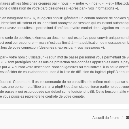
enaires affiliés (désignés ci-après par « nous », « notre », « nos », « » et « https
sions d’utilisation de votre part (désignées ci-après par « vos informations »).
 en naviguant sur « », le logiciel phpBB génèrera un certain nombre de cookies qui
identifiant utilisateur et un identifiant anonyme de session qui vous sont automati
e vous avez consultés et permettant d’améliorer votre confort de navigation en tant qu
me sorte de cookies, externes au document qui est prévu pour couvrir uniquement 
i peut correspondre — mais n’est pas limité à — la publication de messages en tan
t lors de votre connexion (désignés ci-après par « vos messages »).
par « votre nom d’utilisateur ») et un mot de passe personnel vous permettant de v
 « » sont protégées par les lois de protection des données applicables dans le pay
s par « » durant votre inscription, sont obligatoires ou facultatives, à la seule disc
z décider de vous abonner ou non à la liste de diffusion du logiciel phpBB depuis
it sécurisé. Cependant, il est recommandé de ne pas utiliser le même mot de passe su
 cas une personne affiliée à « », à phpBB ou à un site de tierce partie ne peut vo
de passe » qui est proposée par défaut sur le logiciel phpBB. Cette fonctionnalité 
e vous puissiez reprendre le contrôle de votre compte.
Accueil du forum