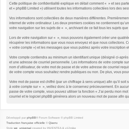
Cette politique de confidentialité explique en détail comment « » et ses part
et « phpBB Limited ») utilisent toutes les informations collectées lors des ses
Vos informations sont collectées de deux manières différentes. Premièrement,
internet de votre ordinateur. Les deux premiers cookies ne contiennent qu’un 
votre navigation sur les sujets de « », archivant de ce fait tous les sujets qu
Lors de votre navigation sur « », nous pouvons également créer une quatriè
récupérer les informations que vous nous envoyez et que nous collectons. Cec
« votre compte ») et les messages que vous publiez après votre inscription e
Votre compte contiendra au minimum un identifiant unique (désigné ci-après 
et une adresse de courriel personnelle. Les informations de votre compte sur
nom d’utilisateur, de votre mot de passe et de votre adresse de courriel requi
de votre compte vous souhaitez rendre publiques ou non. De plus, vous pouve
Votre mot de passe est chiffré (par un chiffrage à sens unique) afin qu’il so
à votre compte sur « », veillez donc à le conservez précieusement. En aucun
passe de votre compte, vous pouvez utiliser la fonction « J’ai perdu mon mot 
courriel et le logiciel phpBB générera alors un nouveau mot de passe afin qu
Développé par
phpBB
® Forum Software © phpBB Limited
Traduction française officielle
©
Qiaeru
Style
we_universal
created by INVENTEA & v12mike