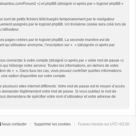
://clubsardou.com/Forum2 ») et phpBB (désigné ci-après par « logiciel phpBB »
 sont de petits fichiers téléchargés temporairement par le navigateur
quement assignés par le logiciel phpBB. Un troisième cookie sera créé lors de
’utilisateur.
les pages créées par le logiciel phpBB. La seconde manière est de
t qu’utilisateur anonyme, l’inscription sur « » (désignée ci-après par
ous connecter à votre compte (désigné ci-après par « votre mot de passe »)
s qui héberge notre serveur. Toutes les informations, en-dehors de votre
rétion de « ». Dans tous les cas, vous pouvez contrôler quelles informations
 une option disponible sur votre compte.
r plusieurs sites internet différents. Votre mot de passe est le moyen d’accès
us demander légitimement votre mot de passe. Si vous oubliez le mot de
vous demandera de spécifier votre nom d’utilisateur et votre adresse de
Nous contacter
Supprimer les cookies
Fuseau horaire sur
UTC+02:00