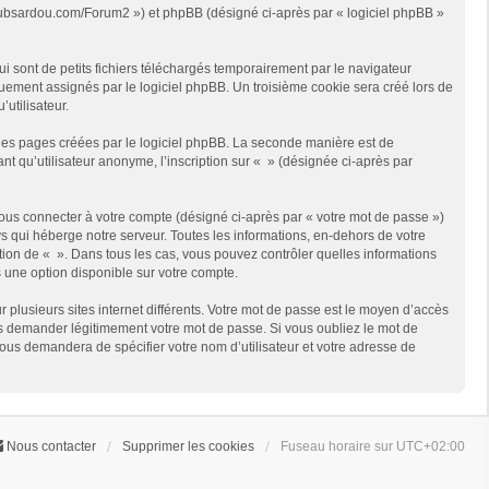
://clubsardou.com/Forum2 ») et phpBB (désigné ci-après par « logiciel phpBB »
 sont de petits fichiers téléchargés temporairement par le navigateur
quement assignés par le logiciel phpBB. Un troisième cookie sera créé lors de
’utilisateur.
les pages créées par le logiciel phpBB. La seconde manière est de
t qu’utilisateur anonyme, l’inscription sur « » (désignée ci-après par
ous connecter à votre compte (désigné ci-après par « votre mot de passe »)
s qui héberge notre serveur. Toutes les informations, en-dehors de votre
rétion de « ». Dans tous les cas, vous pouvez contrôler quelles informations
 une option disponible sur votre compte.
r plusieurs sites internet différents. Votre mot de passe est le moyen d’accès
us demander légitimement votre mot de passe. Si vous oubliez le mot de
vous demandera de spécifier votre nom d’utilisateur et votre adresse de
Nous contacter
Supprimer les cookies
Fuseau horaire sur
UTC+02:00