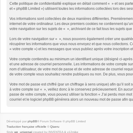
Cette politique de confidentialité explique en détail comment « » et ses part
et « phpBB Limited ») utilisent toutes les informations collectées lors des ses
Vos informations sont collectées de deux manières différentes. Premièrement,
internet de votre ordinateur. Les deux premiers cookies ne contiennent qu’un 
votre navigation sur les sujets de « », archivant de ce fait tous les sujets qu
Lors de votre navigation sur « », nous pouvons également créer une quatriè
récupérer les informations que vous nous envoyez et que nous collectons. Cec
« votre compte ») et les messages que vous publiez après votre inscription e
Votre compte contiendra au minimum un identifiant unique (désigné ci-après 
et une adresse de courriel personnelle. Les informations de votre compte sur
nom d’utilisateur, de votre mot de passe et de votre adresse de courriel requi
de votre compte vous souhaitez rendre publiques ou non. De plus, vous pouve
Votre mot de passe est chiffré (par un chiffrage à sens unique) afin qu’il so
à votre compte sur « », veillez donc à le conservez précieusement. En aucun
passe de votre compte, vous pouvez utiliser la fonction « J’ai perdu mon mot 
courriel et le logiciel phpBB générera alors un nouveau mot de passe afin qu
Développé par
phpBB
® Forum Software © phpBB Limited
Traduction française officielle
©
Qiaeru
Style
we_universal
created by INVENTEA & v12mike