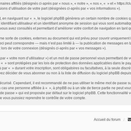
enaires affiliés (désignés ci-après par « nous », « notre », « nos », « » et « https
sions d’utilisation de votre part (désignées ci-après par « vos informations »).
 en naviguant sur « », le logiciel phpBB génèrera un certain nombre de cookies qui
identifiant utilisateur et un identifiant anonyme de session qui vous sont automati
e vous avez consultés et permettant d’améliorer votre confort de navigation en tant qu
me sorte de cookies, externes au document qui est prévu pour couvrir uniquement 
i peut correspondre — mais n’est pas limité à — la publication de messages en tan
t lors de votre connexion (désignés ci-après par « vos messages »).
par « votre nom d’utilisateur ») et un mot de passe personnel vous permettant de v
 « » sont protégées par les lois de protection des données applicables dans le pay
s par « » durant votre inscription, sont obligatoires ou facultatives, à la seule disc
z décider de vous abonner ou non à la liste de diffusion du logiciel phpBB depuis
it sécurisé. Cependant, il est recommandé de ne pas utiliser le même mot de passe su
 cas une personne affiliée à « », à phpBB ou à un site de tierce partie ne peut vo
de passe » qui est proposée par défaut sur le logiciel phpBB. Cette fonctionnalité 
e vous puissiez reprendre le contrôle de votre compte.
Accueil du forum