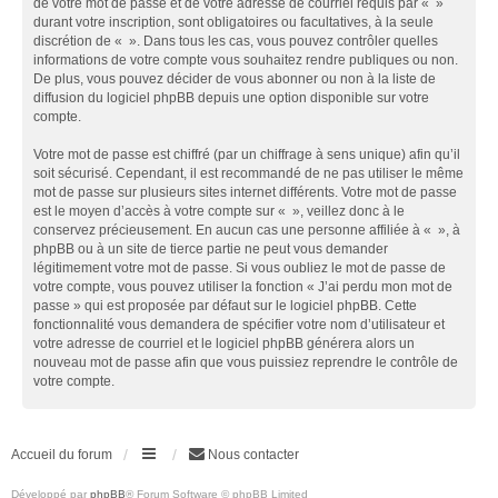
de votre mot de passe et de votre adresse de courriel requis par « »
durant votre inscription, sont obligatoires ou facultatives, à la seule
discrétion de « ». Dans tous les cas, vous pouvez contrôler quelles
informations de votre compte vous souhaitez rendre publiques ou non.
De plus, vous pouvez décider de vous abonner ou non à la liste de
diffusion du logiciel phpBB depuis une option disponible sur votre
compte.
Votre mot de passe est chiffré (par un chiffrage à sens unique) afin qu’il
soit sécurisé. Cependant, il est recommandé de ne pas utiliser le même
mot de passe sur plusieurs sites internet différents. Votre mot de passe
est le moyen d’accès à votre compte sur « », veillez donc à le
conservez précieusement. En aucun cas une personne affiliée à « », à
phpBB ou à un site de tierce partie ne peut vous demander
légitimement votre mot de passe. Si vous oubliez le mot de passe de
votre compte, vous pouvez utiliser la fonction « J’ai perdu mon mot de
passe » qui est proposée par défaut sur le logiciel phpBB. Cette
fonctionnalité vous demandera de spécifier votre nom d’utilisateur et
votre adresse de courriel et le logiciel phpBB générera alors un
nouveau mot de passe afin que vous puissiez reprendre le contrôle de
votre compte.
Accueil du forum
Nous contacter
Développé par
phpBB
® Forum Software © phpBB Limited