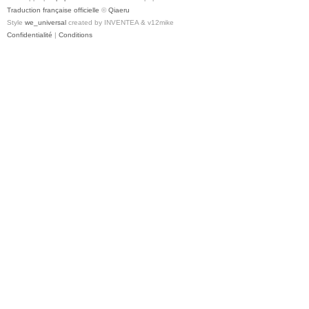
Traduction française officielle
©
Qiaeru
Style
we_universal
created by INVENTEA & v12mike
Confidentialité
|
Conditions