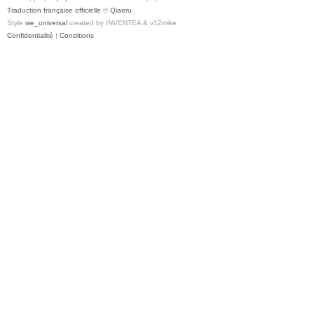
Traduction française officielle
©
Qiaeru
Style
we_universal
created by INVENTEA & v12mike
Confidentialité
|
Conditions