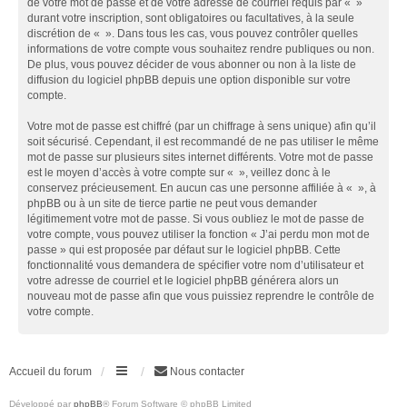
de votre mot de passe et de votre adresse de courriel requis par « »
durant votre inscription, sont obligatoires ou facultatives, à la seule
discrétion de « ». Dans tous les cas, vous pouvez contrôler quelles
informations de votre compte vous souhaitez rendre publiques ou non.
De plus, vous pouvez décider de vous abonner ou non à la liste de
diffusion du logiciel phpBB depuis une option disponible sur votre
compte.
Votre mot de passe est chiffré (par un chiffrage à sens unique) afin qu’il
soit sécurisé. Cependant, il est recommandé de ne pas utiliser le même
mot de passe sur plusieurs sites internet différents. Votre mot de passe
est le moyen d’accès à votre compte sur « », veillez donc à le
conservez précieusement. En aucun cas une personne affiliée à « », à
phpBB ou à un site de tierce partie ne peut vous demander
légitimement votre mot de passe. Si vous oubliez le mot de passe de
votre compte, vous pouvez utiliser la fonction « J’ai perdu mon mot de
passe » qui est proposée par défaut sur le logiciel phpBB. Cette
fonctionnalité vous demandera de spécifier votre nom d’utilisateur et
votre adresse de courriel et le logiciel phpBB générera alors un
nouveau mot de passe afin que vous puissiez reprendre le contrôle de
votre compte.
Accueil du forum
Nous contacter
Développé par
phpBB
® Forum Software © phpBB Limited