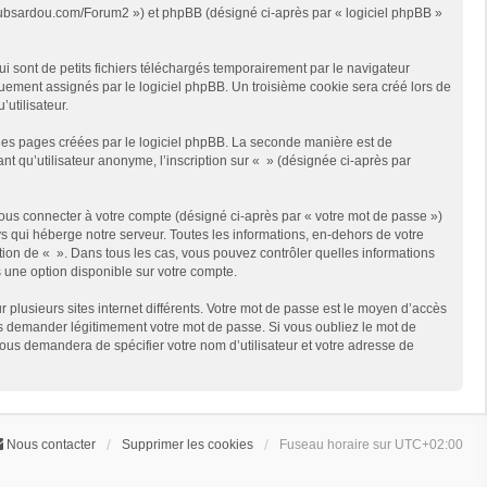
://clubsardou.com/Forum2 ») et phpBB (désigné ci-après par « logiciel phpBB »
 sont de petits fichiers téléchargés temporairement par le navigateur
quement assignés par le logiciel phpBB. Un troisième cookie sera créé lors de
’utilisateur.
les pages créées par le logiciel phpBB. La seconde manière est de
t qu’utilisateur anonyme, l’inscription sur « » (désignée ci-après par
ous connecter à votre compte (désigné ci-après par « votre mot de passe »)
s qui héberge notre serveur. Toutes les informations, en-dehors de votre
rétion de « ». Dans tous les cas, vous pouvez contrôler quelles informations
 une option disponible sur votre compte.
r plusieurs sites internet différents. Votre mot de passe est le moyen d’accès
us demander légitimement votre mot de passe. Si vous oubliez le mot de
vous demandera de spécifier votre nom d’utilisateur et votre adresse de
Nous contacter
Supprimer les cookies
Fuseau horaire sur
UTC+02:00