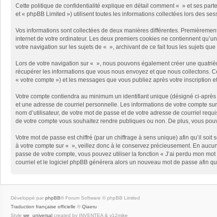
Cette politique de confidentialité explique en détail comment « » et ses part
et « phpBB Limited ») utilisent toutes les informations collectées lors des ses
Vos informations sont collectées de deux manières différentes. Premièrement,
internet de votre ordinateur. Les deux premiers cookies ne contiennent qu’un 
votre navigation sur les sujets de « », archivant de ce fait tous les sujets qu
Lors de votre navigation sur « », nous pouvons également créer une quatriè
récupérer les informations que vous nous envoyez et que nous collectons. Cec
« votre compte ») et les messages que vous publiez après votre inscription e
Votre compte contiendra au minimum un identifiant unique (désigné ci-après 
et une adresse de courriel personnelle. Les informations de votre compte sur
nom d’utilisateur, de votre mot de passe et de votre adresse de courriel requi
de votre compte vous souhaitez rendre publiques ou non. De plus, vous pouve
Votre mot de passe est chiffré (par un chiffrage à sens unique) afin qu’il so
à votre compte sur « », veillez donc à le conservez précieusement. En aucun
passe de votre compte, vous pouvez utiliser la fonction « J’ai perdu mon mot 
courriel et le logiciel phpBB générera alors un nouveau mot de passe afin qu
Développé par
phpBB
® Forum Software © phpBB Limited
Traduction française officielle
©
Qiaeru
Style
we_universal
created by INVENTEA & v12mike