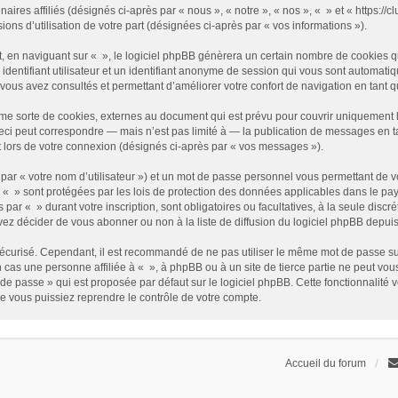
enaires affiliés (désignés ci-après par « nous », « notre », « nos », « » et « https
sions d’utilisation de votre part (désignées ci-après par « vos informations »).
 en naviguant sur « », le logiciel phpBB génèrera un certain nombre de cookies qui
identifiant utilisateur et un identifiant anonyme de session qui vous sont automati
e vous avez consultés et permettant d’améliorer votre confort de navigation en tant qu
me sorte de cookies, externes au document qui est prévu pour couvrir uniquement 
i peut correspondre — mais n’est pas limité à — la publication de messages en tan
t lors de votre connexion (désignés ci-après par « vos messages »).
par « votre nom d’utilisateur ») et un mot de passe personnel vous permettant de v
 « » sont protégées par les lois de protection des données applicables dans le pay
s par « » durant votre inscription, sont obligatoires ou facultatives, à la seule disc
z décider de vous abonner ou non à la liste de diffusion du logiciel phpBB depuis
it sécurisé. Cependant, il est recommandé de ne pas utiliser le même mot de passe su
 cas une personne affiliée à « », à phpBB ou à un site de tierce partie ne peut vo
de passe » qui est proposée par défaut sur le logiciel phpBB. Cette fonctionnalité 
e vous puissiez reprendre le contrôle de votre compte.
Accueil du forum