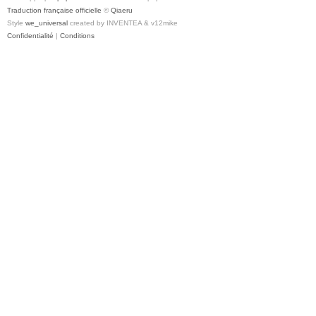
Traduction française officielle
©
Qiaeru
Style
we_universal
created by INVENTEA & v12mike
Confidentialité
|
Conditions