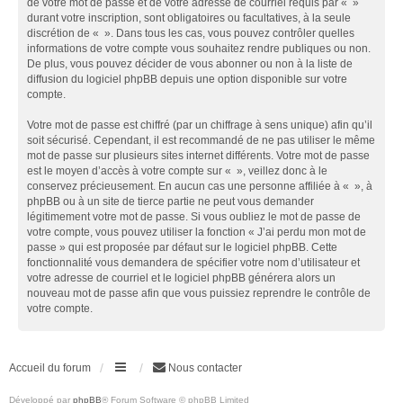
de votre mot de passe et de votre adresse de courriel requis par « »
durant votre inscription, sont obligatoires ou facultatives, à la seule
discrétion de « ». Dans tous les cas, vous pouvez contrôler quelles
informations de votre compte vous souhaitez rendre publiques ou non.
De plus, vous pouvez décider de vous abonner ou non à la liste de
diffusion du logiciel phpBB depuis une option disponible sur votre
compte.
Votre mot de passe est chiffré (par un chiffrage à sens unique) afin qu’il
soit sécurisé. Cependant, il est recommandé de ne pas utiliser le même
mot de passe sur plusieurs sites internet différents. Votre mot de passe
est le moyen d’accès à votre compte sur « », veillez donc à le
conservez précieusement. En aucun cas une personne affiliée à « », à
phpBB ou à un site de tierce partie ne peut vous demander
légitimement votre mot de passe. Si vous oubliez le mot de passe de
votre compte, vous pouvez utiliser la fonction « J’ai perdu mon mot de
passe » qui est proposée par défaut sur le logiciel phpBB. Cette
fonctionnalité vous demandera de spécifier votre nom d’utilisateur et
votre adresse de courriel et le logiciel phpBB générera alors un
nouveau mot de passe afin que vous puissiez reprendre le contrôle de
votre compte.
Accueil du forum
Nous contacter
Développé par
phpBB
® Forum Software © phpBB Limited