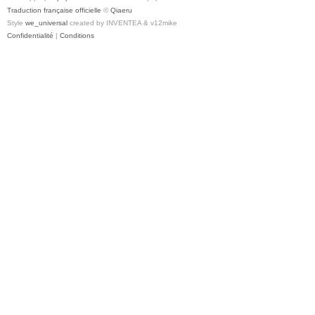
Traduction française officielle
©
Qiaeru
Style
we_universal
created by INVENTEA & v12mike
Confidentialité
|
Conditions