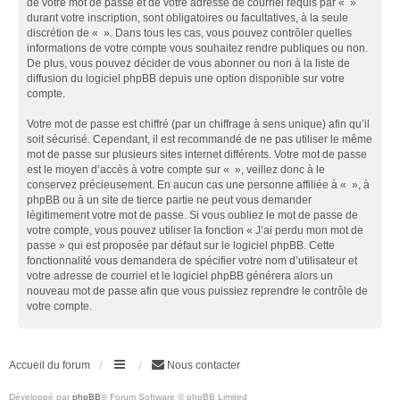
de votre mot de passe et de votre adresse de courriel requis par « »
durant votre inscription, sont obligatoires ou facultatives, à la seule
discrétion de « ». Dans tous les cas, vous pouvez contrôler quelles
informations de votre compte vous souhaitez rendre publiques ou non.
De plus, vous pouvez décider de vous abonner ou non à la liste de
diffusion du logiciel phpBB depuis une option disponible sur votre
compte.
Votre mot de passe est chiffré (par un chiffrage à sens unique) afin qu’il
soit sécurisé. Cependant, il est recommandé de ne pas utiliser le même
mot de passe sur plusieurs sites internet différents. Votre mot de passe
est le moyen d’accès à votre compte sur « », veillez donc à le
conservez précieusement. En aucun cas une personne affiliée à « », à
phpBB ou à un site de tierce partie ne peut vous demander
légitimement votre mot de passe. Si vous oubliez le mot de passe de
votre compte, vous pouvez utiliser la fonction « J’ai perdu mon mot de
passe » qui est proposée par défaut sur le logiciel phpBB. Cette
fonctionnalité vous demandera de spécifier votre nom d’utilisateur et
votre adresse de courriel et le logiciel phpBB générera alors un
nouveau mot de passe afin que vous puissiez reprendre le contrôle de
votre compte.
Accueil du forum
Nous contacter
Développé par
phpBB
® Forum Software © phpBB Limited