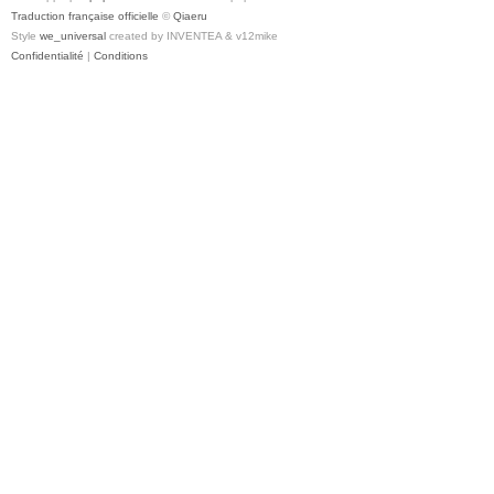
Traduction française officielle
©
Qiaeru
Style
we_universal
created by INVENTEA & v12mike
Confidentialité
|
Conditions