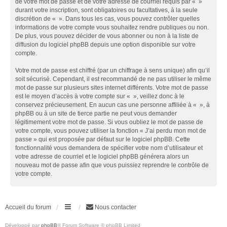
de votre mot de passe et de votre adresse de courriel requis par « »
durant votre inscription, sont obligatoires ou facultatives, à la seule
discrétion de « ». Dans tous les cas, vous pouvez contrôler quelles
informations de votre compte vous souhaitez rendre publiques ou non.
De plus, vous pouvez décider de vous abonner ou non à la liste de
diffusion du logiciel phpBB depuis une option disponible sur votre
compte.
Votre mot de passe est chiffré (par un chiffrage à sens unique) afin qu’il
soit sécurisé. Cependant, il est recommandé de ne pas utiliser le même
mot de passe sur plusieurs sites internet différents. Votre mot de passe
est le moyen d’accès à votre compte sur « », veillez donc à le
conservez précieusement. En aucun cas une personne affiliée à « », à
phpBB ou à un site de tierce partie ne peut vous demander
légitimement votre mot de passe. Si vous oubliez le mot de passe de
votre compte, vous pouvez utiliser la fonction « J’ai perdu mon mot de
passe » qui est proposée par défaut sur le logiciel phpBB. Cette
fonctionnalité vous demandera de spécifier votre nom d’utilisateur et
votre adresse de courriel et le logiciel phpBB générera alors un
nouveau mot de passe afin que vous puissiez reprendre le contrôle de
votre compte.
Accueil du forum
Nous contacter
Développé par
phpBB
® Forum Software © phpBB Limited