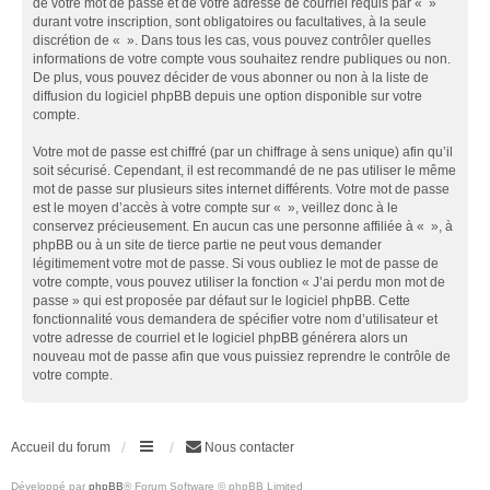
de votre mot de passe et de votre adresse de courriel requis par « »
durant votre inscription, sont obligatoires ou facultatives, à la seule
discrétion de « ». Dans tous les cas, vous pouvez contrôler quelles
informations de votre compte vous souhaitez rendre publiques ou non.
De plus, vous pouvez décider de vous abonner ou non à la liste de
diffusion du logiciel phpBB depuis une option disponible sur votre
compte.
Votre mot de passe est chiffré (par un chiffrage à sens unique) afin qu’il
soit sécurisé. Cependant, il est recommandé de ne pas utiliser le même
mot de passe sur plusieurs sites internet différents. Votre mot de passe
est le moyen d’accès à votre compte sur « », veillez donc à le
conservez précieusement. En aucun cas une personne affiliée à « », à
phpBB ou à un site de tierce partie ne peut vous demander
légitimement votre mot de passe. Si vous oubliez le mot de passe de
votre compte, vous pouvez utiliser la fonction « J’ai perdu mon mot de
passe » qui est proposée par défaut sur le logiciel phpBB. Cette
fonctionnalité vous demandera de spécifier votre nom d’utilisateur et
votre adresse de courriel et le logiciel phpBB générera alors un
nouveau mot de passe afin que vous puissiez reprendre le contrôle de
votre compte.
Accueil du forum
Nous contacter
Développé par
phpBB
® Forum Software © phpBB Limited