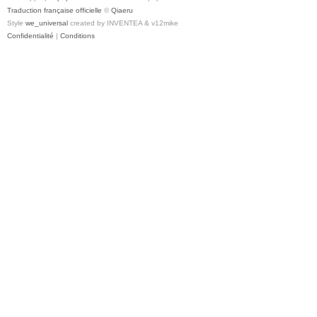
Traduction française officielle
©
Qiaeru
Style
we_universal
created by INVENTEA & v12mike
Confidentialité
|
Conditions